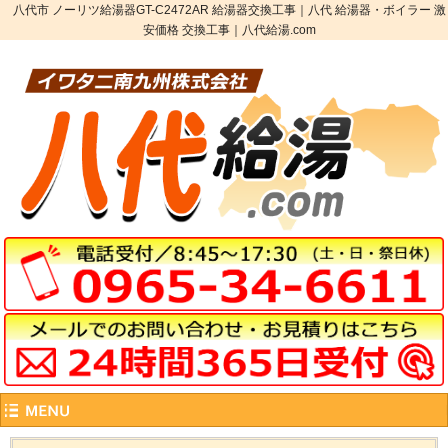
八代市 ノーリツ給湯器GT-C2472AR 給湯器交換工事｜八代 給湯器・ボイラー 激
安価格 交換工事｜八代給湯.com