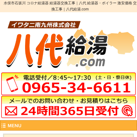
水俣市石坂川 コロナ給湯器 給湯器交換工事｜八代 給湯器・ボイラー 激安価格 交
換工事｜八代給湯.com