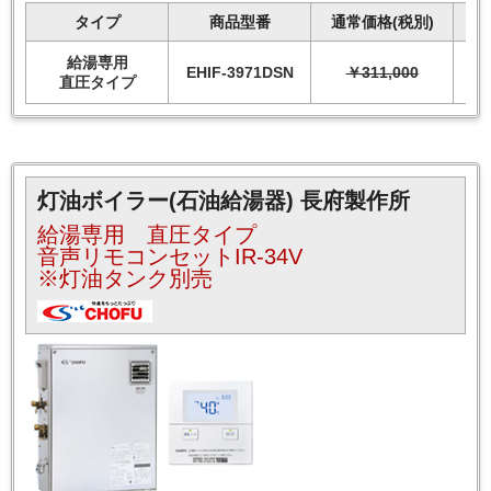
タイプ
商品型番
通常価格(税別)
給湯専用
EHIF-3971DSN
￥311,000
直圧タイプ
灯油ボイラー(石油給湯器) 長府製作所
給湯専用 直圧タイプ
音声リモコンセットIR-34V
※灯油タンク別売