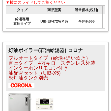
▼横にスライドしてご覧ください
タイプ
商品型番
通常価格(税別)
給湯専用
UIB-EF472V(MS)
￥346,000
直圧タイプ
灯油ボイラー(石油給湯器) コロナ
フルオートタイプ（給湯+追い炊き）
直圧タイプ 4万キロ ステンレス外装
インターホンリモコン付き
油配管セット（UIB-X5)
※灯油タンク別売