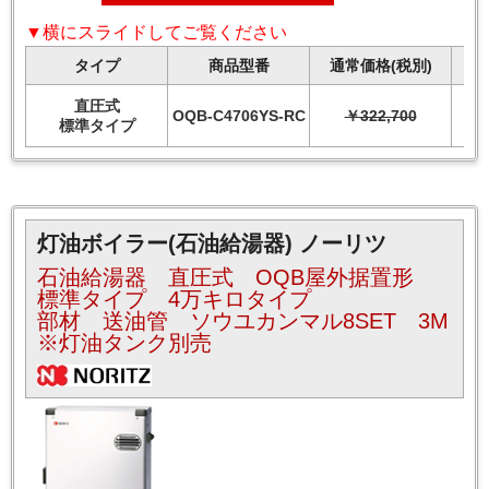
▼横にスライドしてご覧ください
タイプ
商品型番
通常価格(税別)
直圧式
OQB-C4706YS-RC
￥322,700
標準タイプ
灯油ボイラー(石油給湯器) ノーリツ
石油給湯器 直圧式 OQB屋外据置形
標準タイプ 4万キロタイプ
部材 送油管 ソウユカンマル8SET 3M
※灯油タンク別売