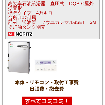
高効率石油給湯器 直圧式 OQB-C屋外
据置形
標準タイプ 4万キロ
台所ﾘﾓｺﾝ付属
部材 送油管 ソウユカンマル8SET 3M
※灯油タンク別売