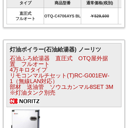
タイプ
商品型番
通常価格(税別)
直圧式
OTQ-C4706AYS BL
￥529,600
フルオート
灯油ボイラー(石油給湯器) ノーリツ
石油ふろ給湯器 直圧式 OTQ屋外据
置 フルオート
4万キロタイプ
リモコンマルチセット(T)RC-G001EW-
1（無線LAN対応）
部材 送油管 ソウユカンマル8SET 3M
※灯油タンク別売