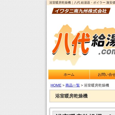
浴室暖房乾燥機｜八代 給湯器・ボイラー 激安価
ホーム
お問い合
HOME
>
商品一覧
>
浴室暖房乾燥機
浴室暖房乾燥機